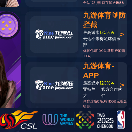
机关单位与学校
餐饮
食品企业
企业单位