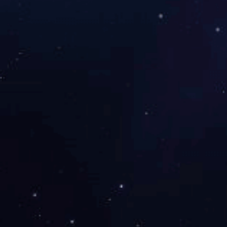
全球供应商
设备