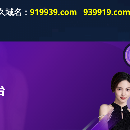
关于我们
开云在线网页版
开云在线平台
全球战略
备制造企业，潜心养殖、精